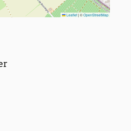
Leaflet
|
©
OpenStreetMap
er